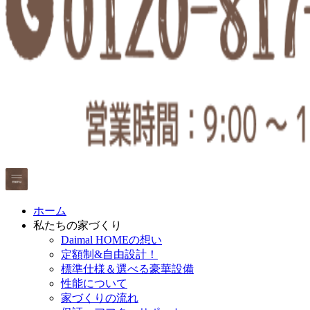
ホーム
私たちの家づくり
Daimal HOMEの想い
定額制&自由設計！
標準仕様＆選べる豪華設備
性能について
家づくりの流れ