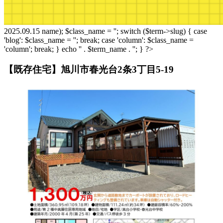
2025.09.15
name); $class_name = ''; switch ($term->slug) { case
'blog': $class_name = ''; break; case 'column': $class_name =
'column'; break; } echo '
' . $term_name . '
'; } ?>
【既存住宅】旭川市春光台2条3丁目5-19