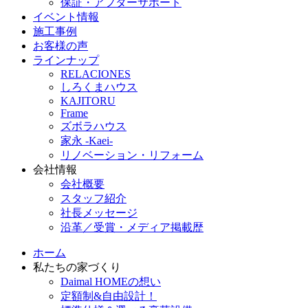
保証・アフターサポート
イベント情報
施工事例
お客様の声
ラインナップ
RELACIONES
しろくまハウス
KAJITORU
Frame
ズボラハウス
家永 -Kaei-
リノベーション・リフォーム
会社情報
会社概要
スタッフ紹介
社長メッセージ
沿革／受賞・メディア掲載歴
ホーム
私たちの家づくり
Daimal HOMEの想い
定額制&自由設計！