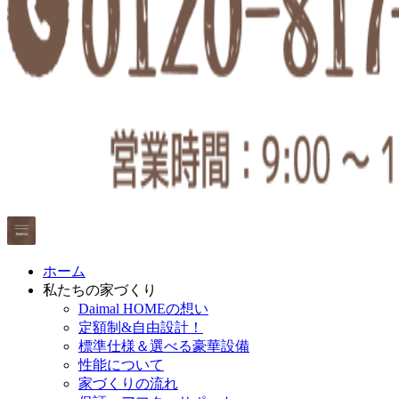
ホーム
私たちの家づくり
Daimal HOMEの想い
定額制&自由設計！
標準仕様＆選べる豪華設備
性能について
家づくりの流れ