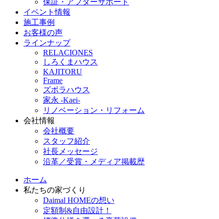
保証・アフターサポート
イベント情報
施工事例
お客様の声
ラインナップ
RELACIONES
しろくまハウス
KAJITORU
Frame
ズボラハウス
家永 -Kaei-
リノベーション・リフォーム
会社情報
会社概要
スタッフ紹介
社長メッセージ
沿革／受賞・メディア掲載歴
ホーム
私たちの家づくり
Daimal HOMEの想い
定額制&自由設計！