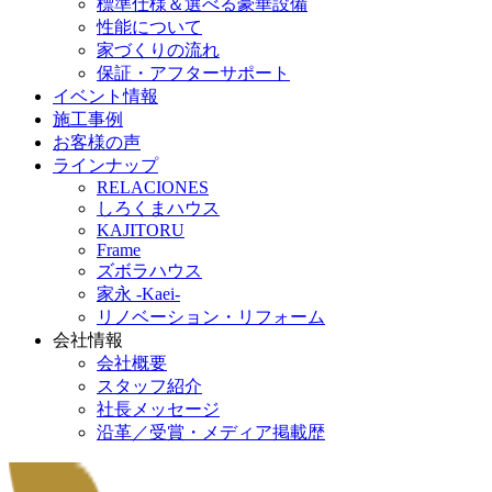
標準仕様＆選べる豪華設備
性能について
家づくりの流れ
保証・アフターサポート
イベント情報
施工事例
お客様の声
ラインナップ
RELACIONES
しろくまハウス
KAJITORU
Frame
ズボラハウス
家永 -Kaei-
リノベーション・リフォーム
会社情報
会社概要
スタッフ紹介
社長メッセージ
沿革／受賞・メディア掲載歴