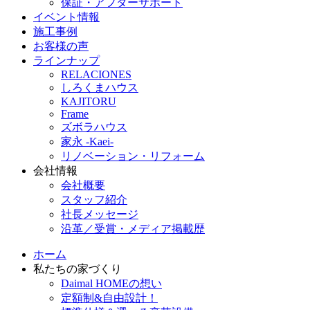
保証・アフターサポート
イベント情報
施工事例
お客様の声
ラインナップ
RELACIONES
しろくまハウス
KAJITORU
Frame
ズボラハウス
家永 -Kaei-
リノベーション・リフォーム
会社情報
会社概要
スタッフ紹介
社長メッセージ
沿革／受賞・メディア掲載歴
ホーム
私たちの家づくり
Daimal HOMEの想い
定額制&自由設計！