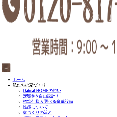
ホーム
私たちの家づくり
Daimal HOMEの想い
定額制&自由設計！
標準仕様＆選べる豪華設備
性能について
家づくりの流れ