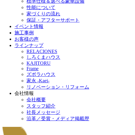
標準仕様＆選べる豪華設備
性能について
家づくりの流れ
保証・アフターサポート
イベント情報
施工事例
お客様の声
ラインナップ
RELACIONES
しろくまハウス
KAJITORU
Frame
ズボラハウス
家永 -Kaei-
リノベーション・リフォーム
会社情報
会社概要
スタッフ紹介
社長メッセージ
沿革／受賞・メディア掲載歴