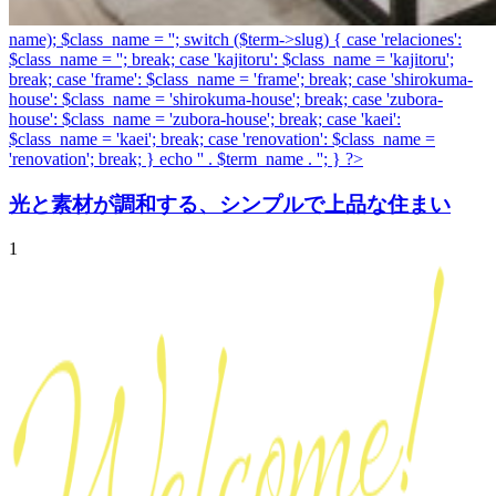
name); $class_name = ''; switch ($term->slug) { case 'relaciones':
$class_name = ''; break; case 'kajitoru': $class_name = 'kajitoru';
break; case 'frame': $class_name = 'frame'; break; case 'shirokuma-
house': $class_name = 'shirokuma-house'; break; case 'zubora-
house': $class_name = 'zubora-house'; break; case 'kaei':
$class_name = 'kaei'; break; case 'renovation': $class_name =
'renovation'; break; } echo '
' . $term_name . '
'; } ?>
光と素材が調和する、シンプルで上品な住まい
1