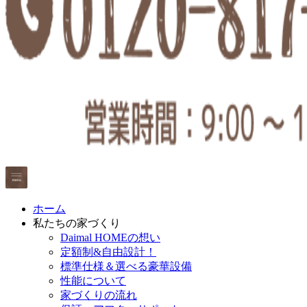
ホーム
私たちの家づくり
Daimal HOMEの想い
定額制&自由設計！
標準仕様＆選べる豪華設備
性能について
家づくりの流れ