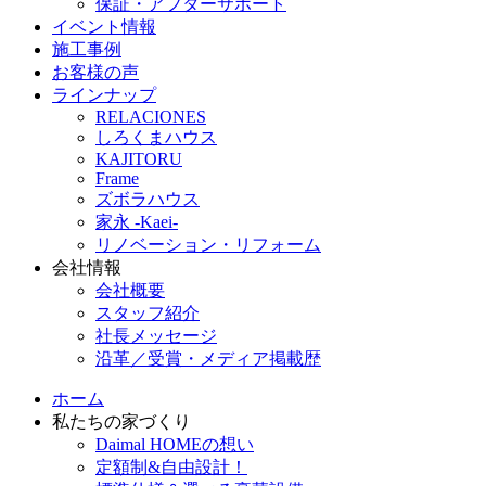
保証・アフターサポート
イベント情報
施工事例
お客様の声
ラインナップ
RELACIONES
しろくまハウス
KAJITORU
Frame
ズボラハウス
家永 -Kaei-
リノベーション・リフォーム
会社情報
会社概要
スタッフ紹介
社長メッセージ
沿革／受賞・メディア掲載歴
ホーム
私たちの家づくり
Daimal HOMEの想い
定額制&自由設計！