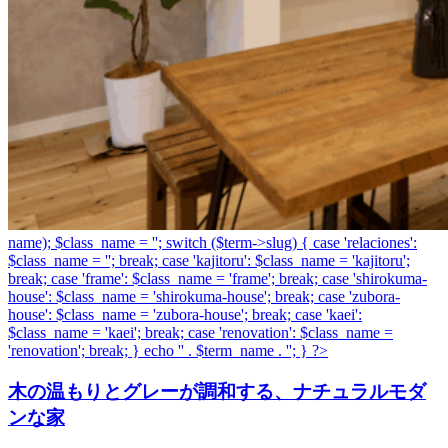
name); $class_name = ''; switch ($term->slug) { case 'relaciones':
$class_name = ''; break; case 'kajitoru': $class_name = 'kajitoru';
break; case 'frame': $class_name = 'frame'; break; case 'shirokuma-
house': $class_name = 'shirokuma-house'; break; case 'zubora-
house': $class_name = 'zubora-house'; break; case 'kaei':
$class_name = 'kaei'; break; case 'renovation': $class_name =
'renovation'; break; } echo '
' . $term_name . '
'; } ?>
木の温もりとグレーが調和する、ナチュラルモダ
ンな家