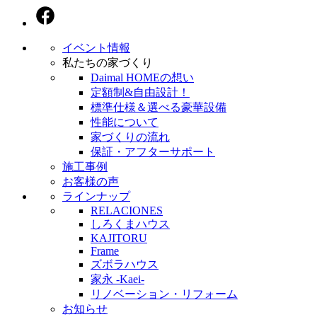
イベント情報
私たちの家づくり
Daimal HOMEの想い
定額制&自由設計！
標準仕様＆選べる豪華設備
性能について
家づくりの流れ
保証・アフターサポート
施工事例
お客様の声
ラインナップ
RELACIONES
しろくまハウス
KAJITORU
Frame
ズボラハウス
家永 -Kaei-
リノベーション・リフォーム
お知らせ