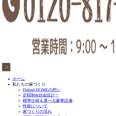
ホーム
私たちの家づくり
Daimal HOMEの想い
定額制&自由設計！
標準仕様＆選べる豪華設備
性能について
家づくりの流れ