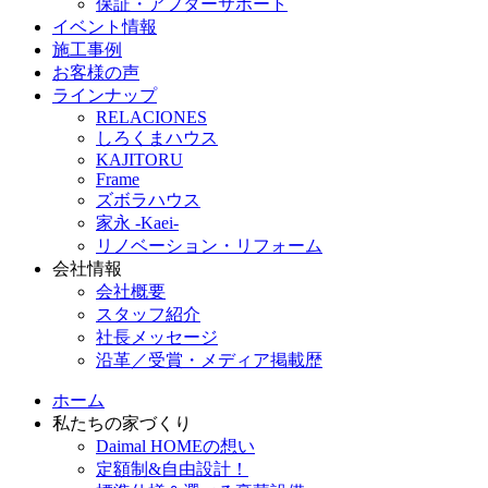
保証・アフターサポート
イベント情報
施工事例
お客様の声
ラインナップ
RELACIONES
しろくまハウス
KAJITORU
Frame
ズボラハウス
家永 -Kaei-
リノベーション・リフォーム
会社情報
会社概要
スタッフ紹介
社長メッセージ
沿革／受賞・メディア掲載歴
ホーム
私たちの家づくり
Daimal HOMEの想い
定額制&自由設計！