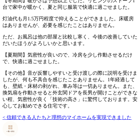
【冬期間】暖かさは予想以上でした。リビングのストープ1
台で家中が暖かく、夏と同じ服装で快適に過ごせました。
灯油代も月1.5万円程度で抑えることができました。床暖房
はありませんが、必要を感じたことはありません。
ただ、お風呂は他の部屋と比較し寒く、今後の改善していた
だいたほうがよろしいかと思います。
【夏期間】気密性が良いので、冷房を少し作動させるだけ
で、快適に過ごせました。
【その他】音が反響しやすいと受け渡しの際に説明を受けま
したが、何も不具合を感じたことありません。1年経過して
も、壁紙・床材の剥がれ、車み等は一切ありません。また、
換気扇を作動させると外玄関ドアを長男が開けことができな
い程、気密性が良く「技術の高さ」に驚愕しております。安
心してお勧めできる住宅です。
<
信頼できる人たちと理想のマイホームを実現できました