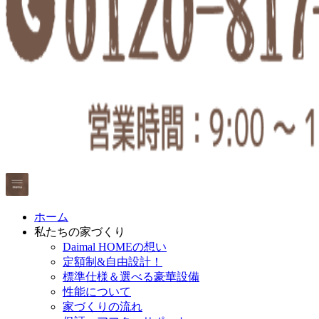
ホーム
私たちの家づくり
Daimal HOMEの想い
定額制&自由設計！
標準仕様＆選べる豪華設備
性能について
家づくりの流れ