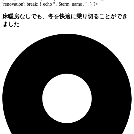
'renovation'; break; } echo '
' . $term_name . '
'; } ?>
床暖房なしでも、冬を快適に乗り切ることができ
ました