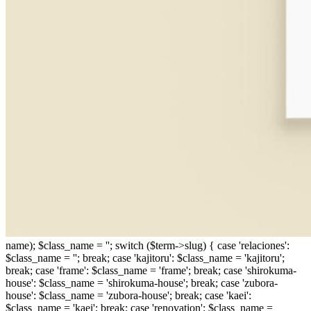
name); $class_name = ''; switch ($term->slug) { case 'relaciones':
$class_name = ''; break; case 'kajitoru': $class_name = 'kajitoru';
break; case 'frame': $class_name = 'frame'; break; case 'shirokuma-
house': $class_name = 'shirokuma-house'; break; case 'zubora-
house': $class_name = 'zubora-house'; break; case 'kaei':
$class_name = 'kaei'; break; case 'renovation': $class_name =