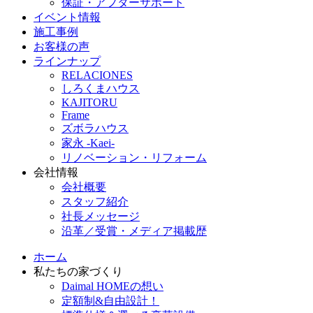
保証・アフターサポート
イベント情報
施工事例
お客様の声
ラインナップ
RELACIONES
しろくまハウス
KAJITORU
Frame
ズボラハウス
家永 -Kaei-
リノベーション・リフォーム
会社情報
会社概要
スタッフ紹介
社長メッセージ
沿革／受賞・メディア掲載歴
ホーム
私たちの家づくり
Daimal HOMEの想い
定額制&自由設計！